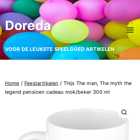
Ga
naar
Doreda
de
inhoud
VOOR DE LEUKSTE SPEELGOED ARTIKELEN
Home
/
Feestartikelen
/ Thijs The man, The myth the
legend pensioen cadeau mok/beker 300 ml
🔍