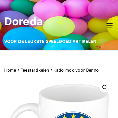
Ga
naar
Doreda
de
inhoud
VOOR DE LEUKSTE SPEELGOED ARTIKELEN
Home
/
Feestartikelen
/ Kado mok voor Benno
🔍