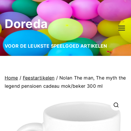
Ga
naar
Doreda
de
inhoud
VOOR DE LEUKSTE SPEELGOED ARTIKELEN
Home
/
Feestartikelen
/ Nolan The man, The myth the
legend pensioen cadeau mok/beker 300 ml
🔍