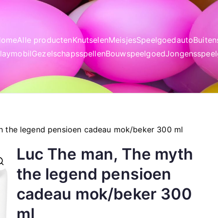
Home
Alle producten
Knutselen
Meisjes
Speelgoedauto
Buite
laymobil
Gezelschapsspellen
Bouwspeelgoed
Jongensspee
h the legend pensioen cadeau mok/beker 300 ml
Luc The man, The myth
the legend pensioen
cadeau mok/beker 300
ml