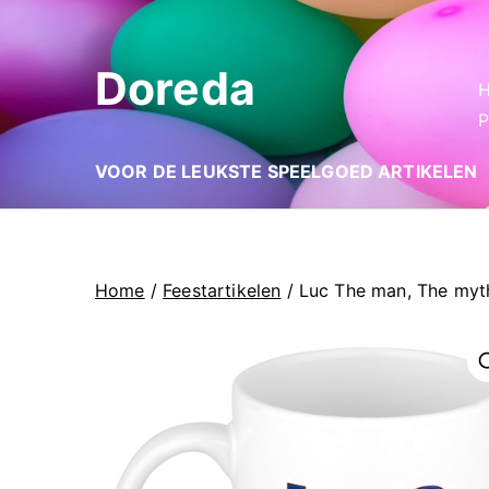
Ga
naar
Doreda
de
inhoud
P
VOOR DE LEUKSTE SPEELGOED ARTIKELEN
Home
/
Feestartikelen
/ Luc The man, The myt
🔍