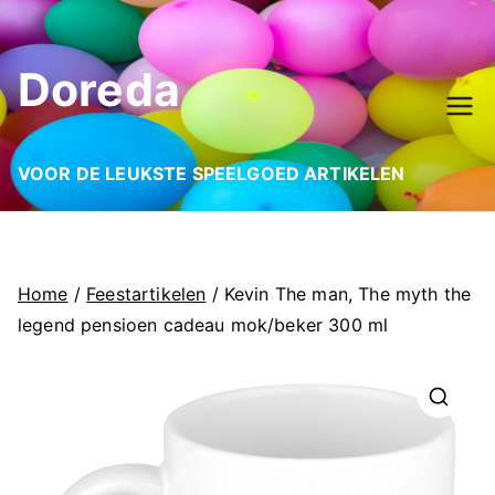
Ga
naar
Doreda
de
inhoud
VOOR DE LEUKSTE SPEELGOED ARTIKELEN
Home
/
Feestartikelen
/ Kevin The man, The myth the
legend pensioen cadeau mok/beker 300 ml
🔍