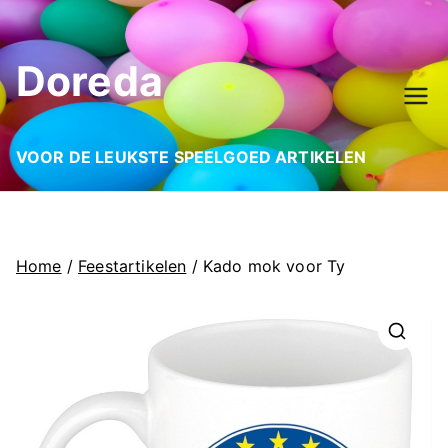
Ga
naar
Doreda
de
inhoud
VOOR DE LEUKSTE SPEELGOED ARTIKELEN
Home
/
Feestartikelen
/ Kado mok voor Ty
🔍