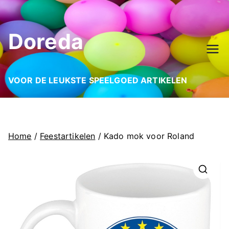
Ga
naar
Doreda
de
inhoud
VOOR DE LEUKSTE SPEELGOED ARTIKELEN
Home
/
Feestartikelen
/ Kado mok voor Roland
🔍