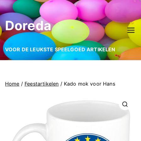
Ga
naar
Doreda
de
inhoud
VOOR DE LEUKSTE SPEELGOED ARTIKELEN
Home
/
Feestartikelen
/ Kado mok voor Hans
🔍