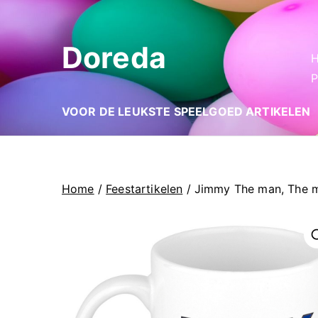
Ga
naar
Doreda
de
inhoud
P
VOOR DE LEUKSTE SPEELGOED ARTIKELEN
Home
/
Feestartikelen
/ Jimmy The man, The m
🔍