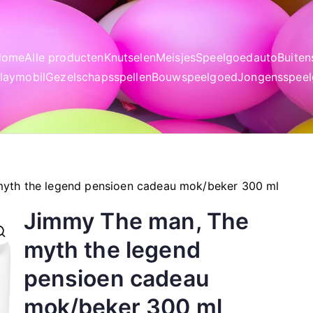
Home
Alle producten
Knutselen
Meisjes
Speelgoedauto
Buite
laymobil
Gezelschapsspellen
Bouwspeelgoed
Jongensspee
yth the legend pensioen cadeau mok/beker 300 ml
Jimmy The man, The
myth the legend
pensioen cadeau
mok/beker 300 ml