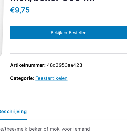
€
9,75
Bekijken-Bestellen
Artikelnummer:
48c3953aa423
Categorie:
Feestartikelen
Beschrijving
ie/thee/melk beker of mok voor iemand