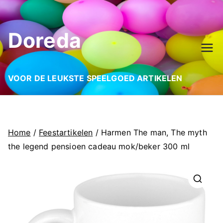
Ga
naar
Doreda
de
inhoud
VOOR DE LEUKSTE SPEELGOED ARTIKELEN
Home
/
Feestartikelen
/ Harmen The man, The myth
the legend pensioen cadeau mok/beker 300 ml
🔍