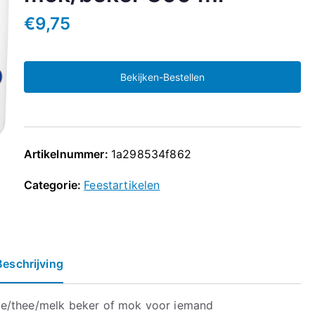
€
9,75
Bekijken-Bestellen
Artikelnummer:
1a298534f862
Categorie:
Feestartikelen
Beschrijving
ie/thee/melk beker of mok voor iemand