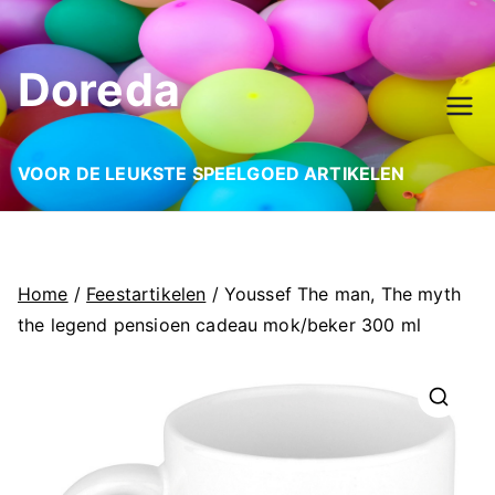
Ga
naar
Doreda
de
inhoud
VOOR DE LEUKSTE SPEELGOED ARTIKELEN
Home
/
Feestartikelen
/ Youssef The man, The myth
the legend pensioen cadeau mok/beker 300 ml
🔍