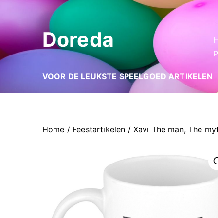
Ga
naar
Doreda
de
inhoud
P
VOOR DE LEUKSTE SPEELGOED ARTIKELEN
Home
/
Feestartikelen
/ Xavi The man, The my
🔍