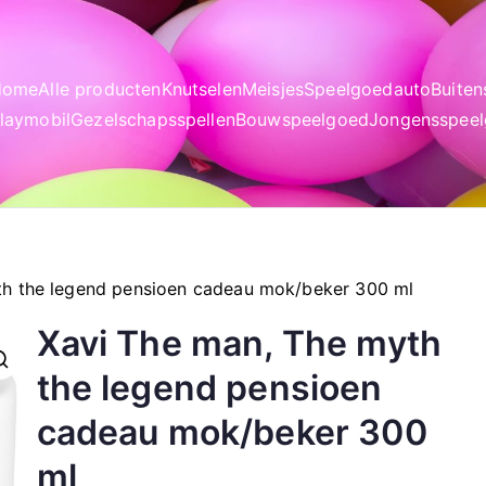
Home
Alle producten
Knutselen
Meisjes
Speelgoedauto
Buite
laymobil
Gezelschapsspellen
Bouwspeelgoed
Jongensspee
th the legend pensioen cadeau mok/beker 300 ml
Xavi The man, The myth
the legend pensioen
cadeau mok/beker 300
ml