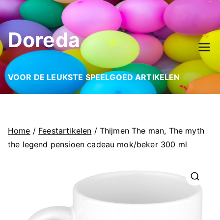
Ga
naar
Doreda
de
inhoud
VOOR DE LEUKSTE SPEELGOED ARTIKELEN
Home
/
Feestartikelen
/ Thijmen The man, The myth
the legend pensioen cadeau mok/beker 300 ml
🔍