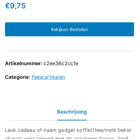
€
9,75
Bekijken-Bestellen
Artikelnummer:
c2ee36c2cc1e
Categorie:
Feestartikelen
Beschrijving
Leuk cadeau of naam gadget koffie/thee/melk beker
of mok voor iemand met de voornaam Servio. Geef