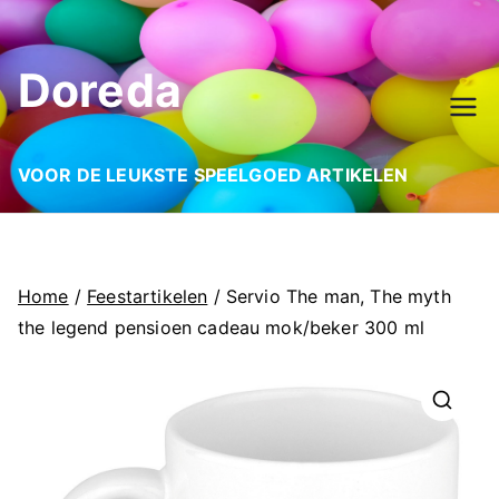
Ga
naar
Doreda
de
inhoud
VOOR DE LEUKSTE SPEELGOED ARTIKELEN
Home
/
Feestartikelen
/ Servio The man, The myth
the legend pensioen cadeau mok/beker 300 ml
🔍