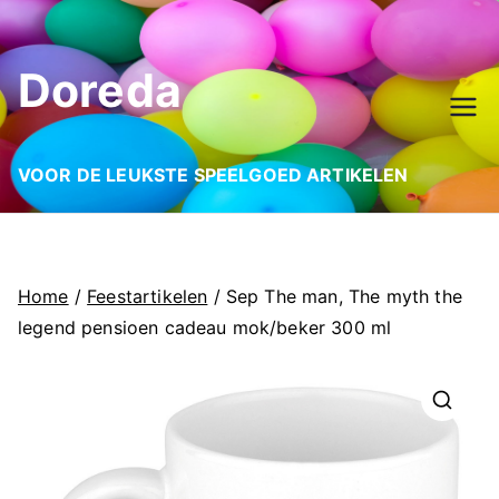
Ga
naar
Doreda
de
inhoud
VOOR DE LEUKSTE SPEELGOED ARTIKELEN
Home
/
Feestartikelen
/ Sep The man, The myth the
legend pensioen cadeau mok/beker 300 ml
🔍