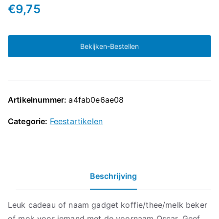
€
9,75
Bekijken-Bestellen
Artikelnummer:
a4fab0e6ae08
Categorie:
Feestartikelen
Beschrijving
Leuk cadeau of naam gadget koffie/thee/melk beker
of mok voor iemand met de voornaam Oscar. Geef