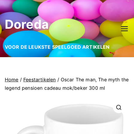
Ga
naar
Doreda
de
inhoud
VOOR DE LEUKSTE SPEELGOED ARTIKELEN
Home
/
Feestartikelen
/ Oscar The man, The myth the
legend pensioen cadeau mok/beker 300 ml
🔍