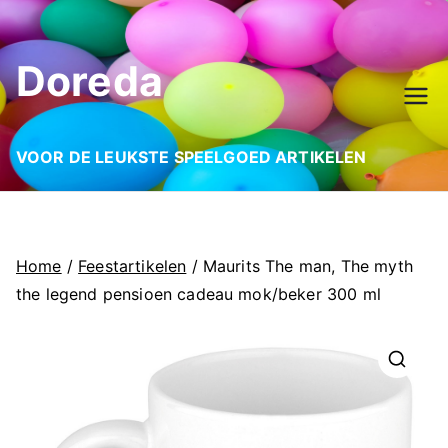
Ga
naar
Doreda
de
inhoud
VOOR DE LEUKSTE SPEELGOED ARTIKELEN
Home
/
Feestartikelen
/ Maurits The man, The myth
the legend pensioen cadeau mok/beker 300 ml
🔍