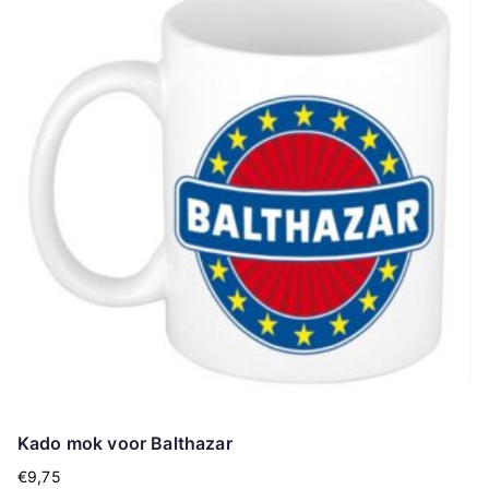
Kado mok voor Balthazar
€
9,75