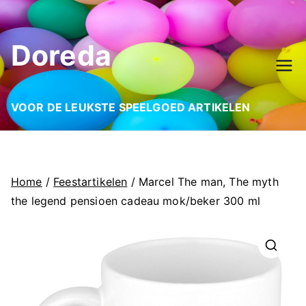
Ga
naar
Doreda
de
inhoud
VOOR DE LEUKSTE SPEELGOED ARTIKELEN
Home
/
Feestartikelen
/ Marcel The man, The myth
the legend pensioen cadeau mok/beker 300 ml
🔍