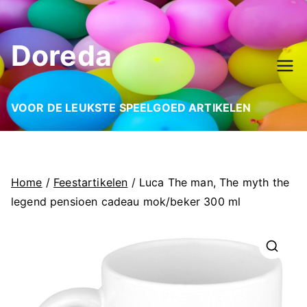
Ga
naar
Doreda
de
inhoud
VOOR DE LEUKSTE SPEELGOED ARTIKELEN
Home
/
Feestartikelen
/ Luca The man, The myth the
legend pensioen cadeau mok/beker 300 ml
🔍