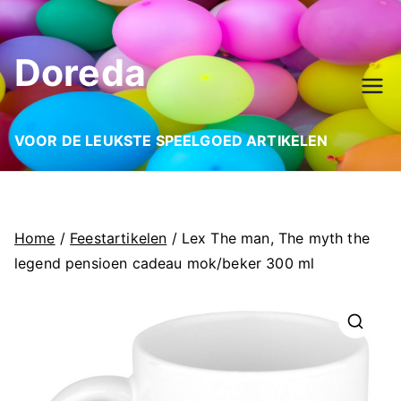
Ga
naar
Doreda
de
inhoud
VOOR DE LEUKSTE SPEELGOED ARTIKELEN
Home
/
Feestartikelen
/ Lex The man, The myth the
legend pensioen cadeau mok/beker 300 ml
🔍