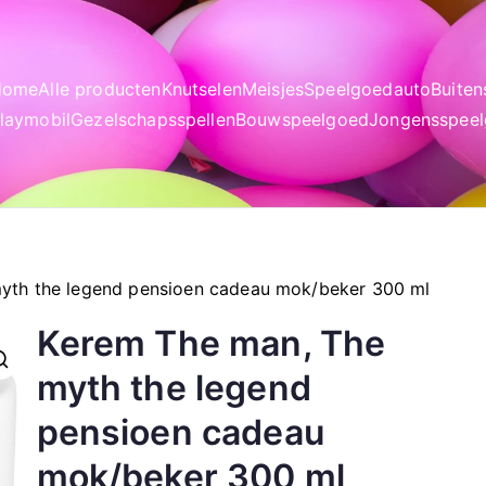
Home
Alle producten
Knutselen
Meisjes
Speelgoedauto
Buite
laymobil
Gezelschapsspellen
Bouwspeelgoed
Jongensspee
yth the legend pensioen cadeau mok/beker 300 ml
Kerem The man, The
myth the legend
pensioen cadeau
mok/beker 300 ml