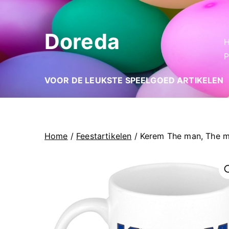
Ga
naar
Doreda
de
inhoud
P
VOOR DE LEUKSTE SPEELGOED ARTIKELEN
Home
/
Feestartikelen
/ Kerem The man, The m
🔍