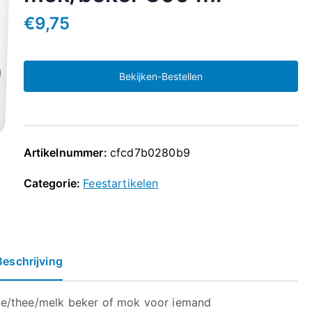
€
9,75
Bekijken-Bestellen
Artikelnummer:
cfcd7b0280b9
Categorie:
Feestartikelen
Beschrijving
ie/thee/melk beker of mok voor iemand