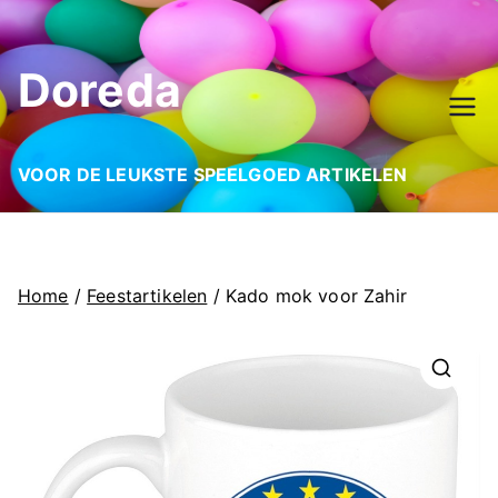
Ga
naar
Doreda
de
inhoud
VOOR DE LEUKSTE SPEELGOED ARTIKELEN
Home
/
Feestartikelen
/ Kado mok voor Zahir
🔍