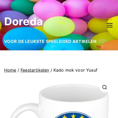
Ga
naar
Doreda
de
inhoud
VOOR DE LEUKSTE SPEELGOED ARTIKELEN
Home
/
Feestartikelen
/ Kado mok voor Yusuf
🔍