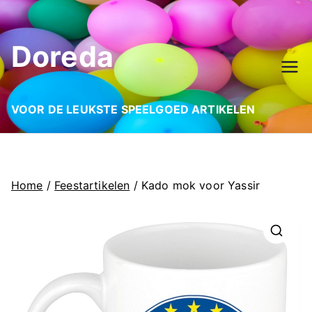
Ga
naar
Doreda
de
inhoud
VOOR DE LEUKSTE SPEELGOED ARTIKELEN
Home
/
Feestartikelen
/ Kado mok voor Yassir
🔍