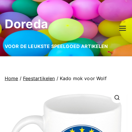
Ga
naar
Doreda
de
inhoud
VOOR DE LEUKSTE SPEELGOED ARTIKELEN
Home
/
Feestartikelen
/ Kado mok voor Wolf
🔍