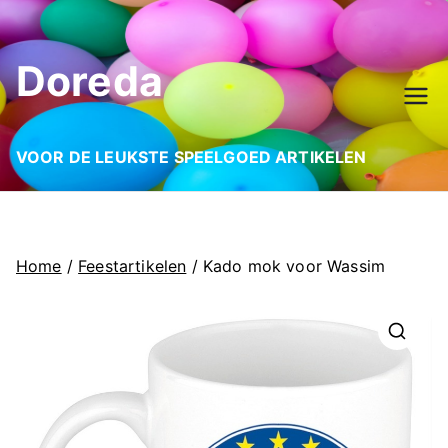
Ga
naar
Doreda
de
inhoud
VOOR DE LEUKSTE SPEELGOED ARTIKELEN
Home
/
Feestartikelen
/ Kado mok voor Wassim
🔍