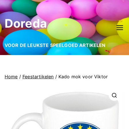
Ga
naar
Doreda
de
inhoud
VOOR DE LEUKSTE SPEELGOED ARTIKELEN
Home
/
Feestartikelen
/ Kado mok voor Viktor
🔍