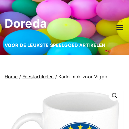
Ga
naar
Doreda
de
inhoud
VOOR DE LEUKSTE SPEELGOED ARTIKELEN
Home
/
Feestartikelen
/ Kado mok voor Viggo
🔍