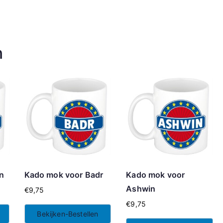
n
n
Kado mok voor Badr
Kado mok voor
Ashwin
€
9,75
€
9,75
Bekijken-Bestellen