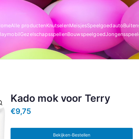
Home
Alle producten
Knutselen
Meisjes
Speelgoedauto
Buite
laymobil
Gezelschapsspellen
Bouwspeelgoed
Jongensspee
Kado mok voor Terry
€
9,75
Bekijken-Bestellen