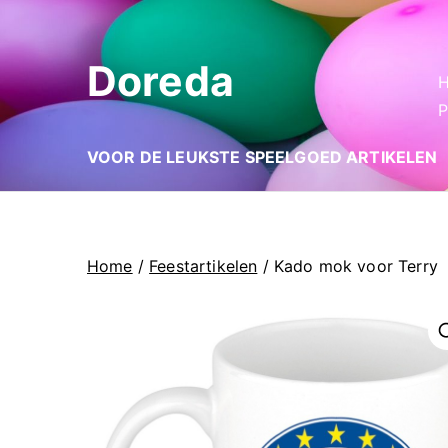
Ga
naar
Doreda
de
inhoud
P
VOOR DE LEUKSTE SPEELGOED ARTIKELEN
Home
/
Feestartikelen
/ Kado mok voor Terry
🔍