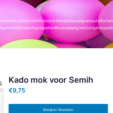
Home
Alle producten
Knutselen
Meisjes
Speelgoedauto
Buite
laymobil
Gezelschapsspellen
Bouwspeelgoed
Jongensspee
Kado mok voor Semih
€
9,75
Bekijken-Bestellen