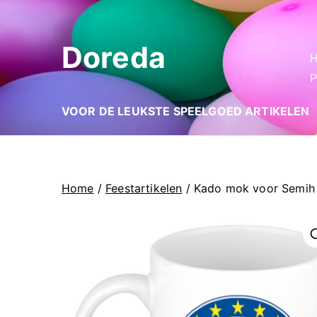
Ga
naar
Doreda
de
inhoud
P
VOOR DE LEUKSTE SPEELGOED ARTIKELEN
Home
/
Feestartikelen
/ Kado mok voor Semih
🔍