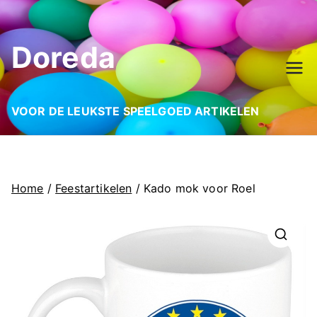
Ga
naar
Doreda
de
inhoud
VOOR DE LEUKSTE SPEELGOED ARTIKELEN
Home
/
Feestartikelen
/ Kado mok voor Roel
🔍