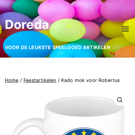
Ga
naar
Doreda
de
inhoud
VOOR DE LEUKSTE SPEELGOED ARTIKELEN
Home
/
Feestartikelen
/ Kado mok voor Robertus
🔍