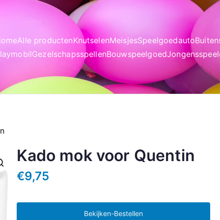
Home
Alle producten
Knutselen
Meisjes
Speelgoedauto
Buite
laymobil
Gezelschapsspellen
Bouwspeelgoed
Jongensspee
in
Kado mok voor Quentin
€
9,75
Bekijken-Bestellen