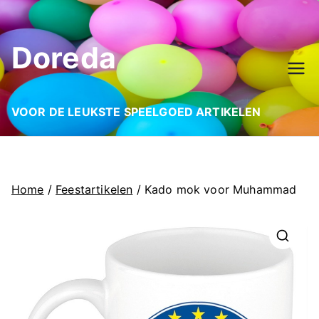
Ga
naar
Doreda
de
inhoud
VOOR DE LEUKSTE SPEELGOED ARTIKELEN
Home
/
Feestartikelen
/ Kado mok voor Muhammad
🔍