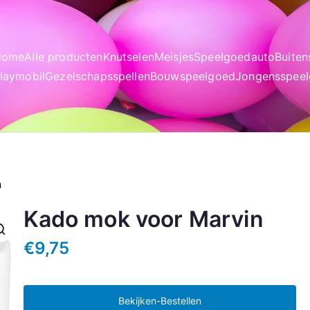
Home
Alle producten
Knutselen
Meisjes
Speelgoedauto
Buite
laymobil
Gezelschapsspellen
Bouwspeelgoed
Jongensspee
n
Kado mok voor Marvin
€
9,75
Bekijken-Bestellen