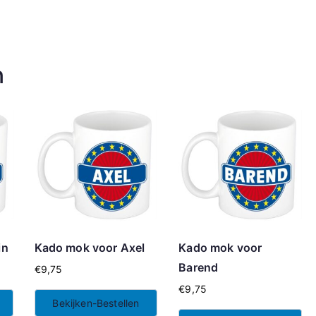
n
in
Kado mok voor Axel
Kado mok voor
Barend
€
9,75
€
9,75
Bekijken-Bestellen