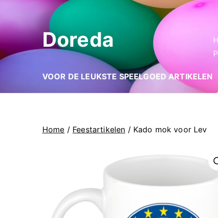
Ga
naar
Doreda
de
inhoud
P
VOOR DE LEUKSTE SPEELGOED ARTIKELEN
Home
/
Feestartikelen
/ Kado mok voor Lev
🔍