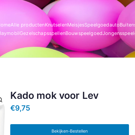
Home
Alle producten
Knutselen
Meisjes
Speelgoedauto
Buite
laymobil
Gezelschapsspellen
Bouwspeelgoed
Jongensspee
Kado mok voor Lev
€
9,75
Bekijken-Bestellen