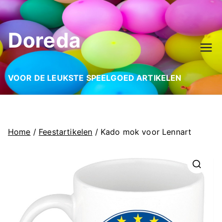
Ga
naar
Doreda
de
inhoud
VOOR DE LEUKSTE SPEELGOED ARTIKELEN
Home
/
Feestartikelen
/ Kado mok voor Lennart
🔍