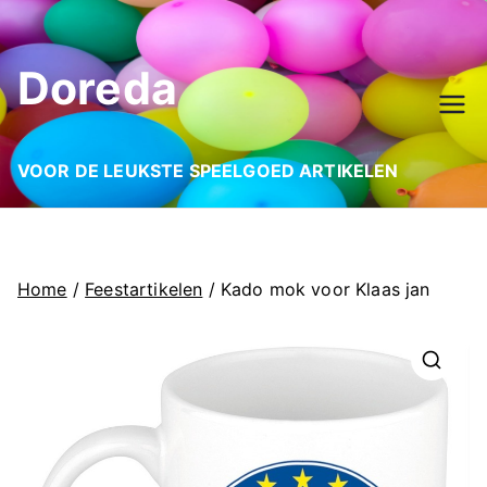
Ga
naar
Doreda
de
inhoud
VOOR DE LEUKSTE SPEELGOED ARTIKELEN
Home
/
Feestartikelen
/ Kado mok voor Klaas jan
🔍