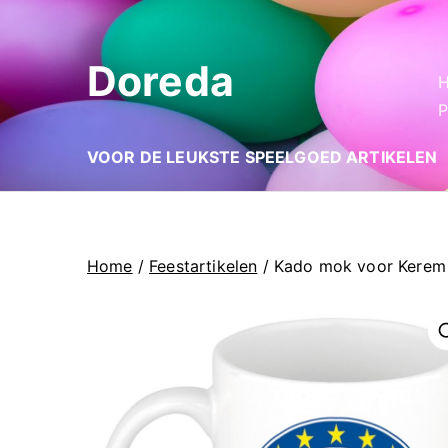
Ga
naar
Doreda
de
inhoud
P
VOOR DE LEUKSTE SPEELGOED ARTIKELEN
Home
/
Feestartikelen
/ Kado mok voor Kerem
🔍