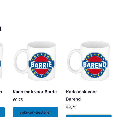
n
n
Kado mok voor Barrie
Kado mok voor
Barend
€
9,75
€
9,75
Bekijken-Bestellen