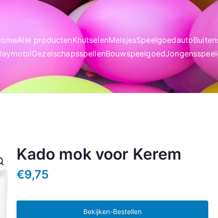
Home
Alle producten
Knutselen
Meisjes
Speelgoedauto
Buite
laymobil
Gezelschapsspellen
Bouwspeelgoed
Jongensspee
Kado mok voor Kerem
€
9,75
Bekijken-Bestellen