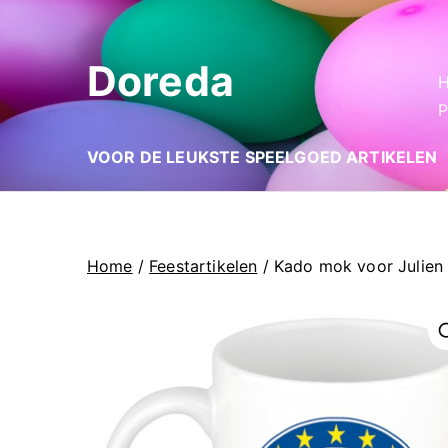
Ga
naar
Doreda
de
inhoud
P
VOOR DE LEUKSTE SPEELGOED ARTIKELEN
Home
/
Feestartikelen
/ Kado mok voor Julien
🔍