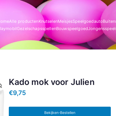
Home
Alle producten
Knutselen
Meisjes
Speelgoedauto
Buite
laymobil
Gezelschapsspellen
Bouwspeelgoed
Jongensspee
Kado mok voor Julien
€
9,75
Bekijken-Bestellen