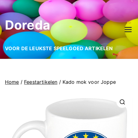
Ga
naar
Doreda
de
inhoud
VOOR DE LEUKSTE SPEELGOED ARTIKELEN
Home
/
Feestartikelen
/ Kado mok voor Joppe
🔍