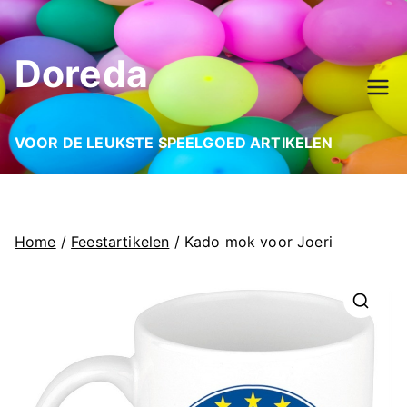
Ga
naar
Doreda
de
inhoud
VOOR DE LEUKSTE SPEELGOED ARTIKELEN
Home
/
Feestartikelen
/ Kado mok voor Joeri
🔍