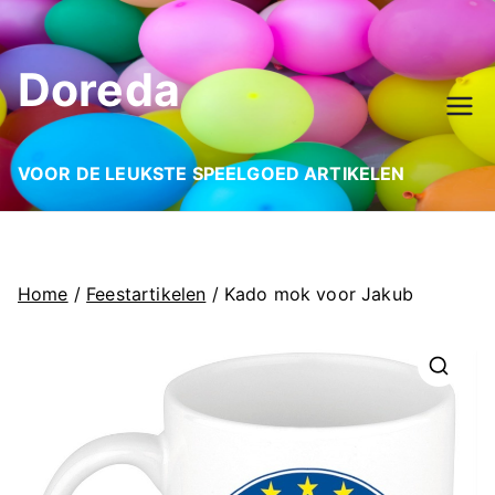
Ga
naar
Doreda
de
inhoud
VOOR DE LEUKSTE SPEELGOED ARTIKELEN
Home
/
Feestartikelen
/ Kado mok voor Jakub
🔍