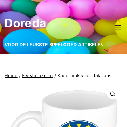
Ga
naar
Doreda
de
inhoud
VOOR DE LEUKSTE SPEELGOED ARTIKELEN
Home
/
Feestartikelen
/ Kado mok voor Jakobus
🔍