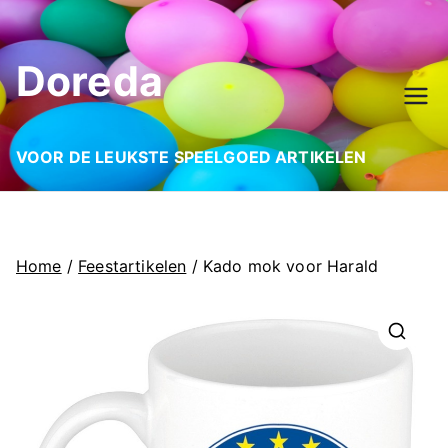
Ga
naar
Doreda
de
inhoud
VOOR DE LEUKSTE SPEELGOED ARTIKELEN
Home
/
Feestartikelen
/ Kado mok voor Harald
🔍