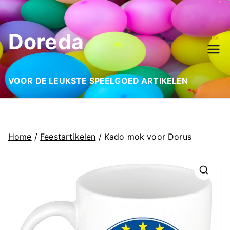
Ga
naar
Doreda
de
inhoud
VOOR DE LEUKSTE SPEELGOED ARTIKELEN
Home
/
Feestartikelen
/ Kado mok voor Dorus
🔍