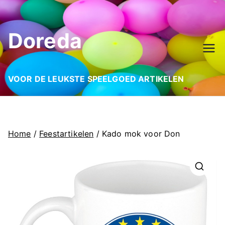
Ga
naar
Doreda
de
inhoud
VOOR DE LEUKSTE SPEELGOED ARTIKELEN
Home
/
Feestartikelen
/ Kado mok voor Don
🔍