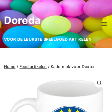
Ga
naar
Doreda
de
inhoud
VOOR DE LEUKSTE SPEELGOED ARTIKELEN
Home
/
Feestartikelen
/ Kado mok voor Dexter
🔍