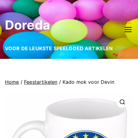
Ga
naar
Doreda
de
inhoud
VOOR DE LEUKSTE SPEELGOED ARTIKELEN
Home
/
Feestartikelen
/ Kado mok voor Devin
🔍